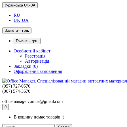
Українська UK-UA
RU
UK-UA
Валюта
–
грн.
Гривня – грн.
Особистий кабінет
Реєстрація
Авторизація
Закладки (0)
Оформлення замовлення
(057) 727-0570
(067) 574-3670
officemanagercomua@gmail.com
0
В кошику немає товарів :(